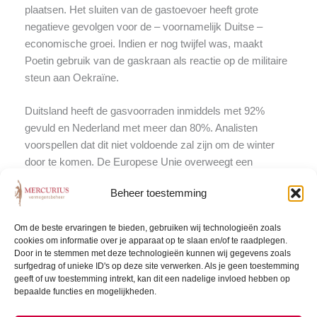
plaatsen. Het sluiten van de gastoevoer heeft grote
negatieve gevolgen voor de – voornamelijk Duitse –
economische groei. Indien er nog twijfel was, maakt
Poetin gebruik van de gaskraan als reactie op de militaire
steun aan Oekraïne.
Duitsland heeft de gasvoorraden inmiddels met 92%
gevuld en Nederland met meer dan 80%. Analisten
voorspellen dat dit niet voldoende zal zijn om de winter
door te komen. De Europese Unie overweegt een
prijsplafond in te stellen, om zich te weren tegen de
Beheer toestemming
invloed van Poetin.
Om de beste ervaringen te bieden, gebruiken wij technologieën zoals
cookies om informatie over je apparaat op te slaan en/of te raadplegen.
Over de markt in zijn geheel beginnen de gevolgen van
Door in te stemmen met deze technologieën kunnen wij gegevens zoals
inflatie steeds zichtbaarder te worden. In de strijd tegen de
surfgedrag of unieke ID's op deze site verwerken. Als je geen toestemming
geeft of uw toestemming intrekt, kan dit een nadelige invloed hebben op
prijsstijging pretendeert Christine Lagarde, president van
bepaalde functies en mogelijkheden.
de ECB, niet te aarzelen om de nodige stappen te nemen.
Als reactie op de zwakke euro en hoge inflatie heeft de