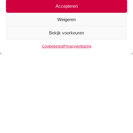
Accepteren
ECB een renteverhoging aangekondigd van 75
basispunten. Voorlopig zal het rentetarief het enige middel
Weigeren
zijn om het inflatiespook terug in de fles te krijgen. Maar
Lagarde sluit het afbouwen van de portefeuille in bedrijfs-
Bekijk voorkeuren
en staatsobligaties niet uit.
Cookiebeleid
Privacyverklaring
.
Prinsjesdag is in aantocht en het kabinet is daarom druk
in de weer met de begroting. De coalitie heeft tot het eind
van augustus nog tot in de avonduren overlegd over een
pakket waar inmiddels overeenstemming over is. De
details zijn nog niet bekend, maar er lijkt onderlinge
consensus te zijn. Het hoofdzakelijke thema gaat
koopkrachtherstel worden. De kosten hiervoor zullen
verdeeld worden over de meevallers op de begroting en
een belastingverhoging voor vermogenden. De specifieke