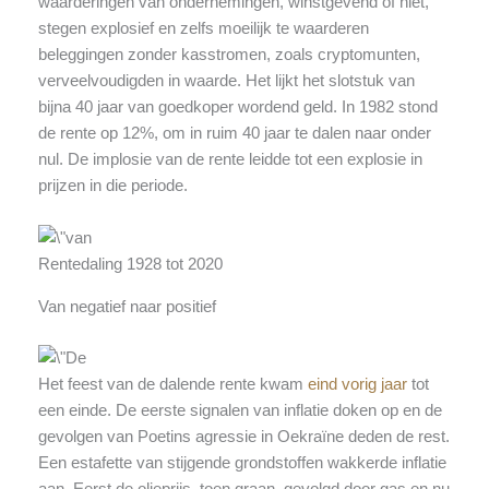
waarderingen van ondernemingen, winstgevend of niet,
stegen explosief en zelfs moeilijk te waarderen
beleggingen zonder kasstromen, zoals cryptomunten,
verveelvoudigden in waarde. Het lijkt het slotstuk van
bijna 40 jaar van goedkoper wordend geld. In 1982 stond
de rente op 12%, om in ruim 40 jaar te dalen naar onder
nul. De implosie van de rente leidde tot een explosie in
prijzen in die periode.
Rentedaling 1928 tot 2020
Van negatief naar positief
Het feest van de dalende rente kwam
eind vorig jaar
tot
een einde. De eerste signalen van inflatie doken op en de
gevolgen van Poetins agressie in Oekraïne deden de rest.
Een estafette van stijgende grondstoffen wakkerde inflatie
aan. Eerst de olieprijs, toen graan, gevolgd door gas en nu