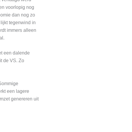
en voorlopig nog
onomie dan nog zo
lijkt tegenwind in
rdt immers alleen
al.
et een dalende
it de VS. Zo
 Sommige
erkt een lagere
omzet genereren uit