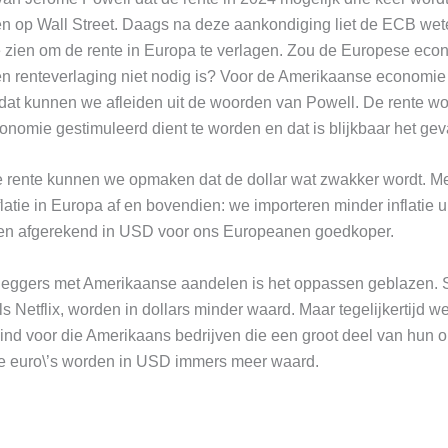
gen op Wall Street. Daags na deze aankondiging liet de ECB wet
e zien om de rente in Europa te verlagen. Zou de Europese ec
een renteverlaging niet nodig is? Voor de Amerikaanse economie 
 dat kunnen we afleiden uit de woorden van Powell. De rente wo
onomie gestimuleerd dient te worden en dat is blijkbaar het gev
e rente kunnen we opmaken dat de dollar wat zwakker wordt. M
flatie in Europa af en bovendien: we importeren minder inflatie u
fen afgerekend in USD voor ons Europeanen goedkoper.
leggers met Amerikaanse aandelen is het oppassen geblazen.
ls Netflix, worden in dollars minder waard. Maar tegelijkertijd w
ind voor die Amerikaans bedrijven die een groot deel van hun 
ie euro\’s worden in USD immers meer waard.