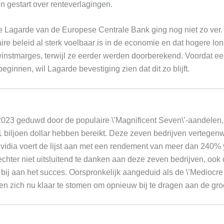
n gestart over renteverlagingen.
ne Lagarde van de Europese Centrale Bank ging nog niet zo ver
ire beleid al sterk voelbaar is in de economie en dat hogere lone
winstmarges, terwijl ze eerder werden doorberekend. Voordat ee
eginnen, wil Lagarde bevestiging zien dat dit zo blijft.
2023 geduwd door de populaire \’Magnificent Seven\’-aandelen,
 biljoen dollar hebben bereikt. Deze zeven bedrijven vertege
idia voert de lijst aan met een rendement van meer dan 240% 
echter niet uitsluitend te danken aan deze zeven bedrijven, ook
bij aan het succes. Oorspronkelijk aangeduid als de \’Mediocre 4
ven zich nu klaar te stomen om opnieuw bij te dragen aan de g