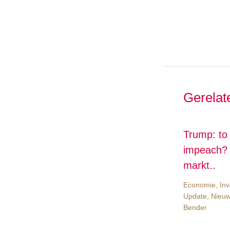
Gerelat
Trump: to
impeach? 
markt..
Economie
,
Inv
Update
,
Nieu
Bender