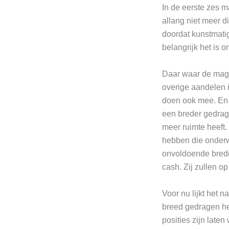
In de eerste zes m
allang niet meer d
doordat kunstmatig
belangrijk het is o
Daar waar de magni
overige aandelen 
doen ook mee. En 
een breder gedragen
meer ruimte heeft.
hebben die onderw
onvoldoende brede
cash. Zij zullen o
Voor nu lijkt het 
breed gedragen her
posities zijn late