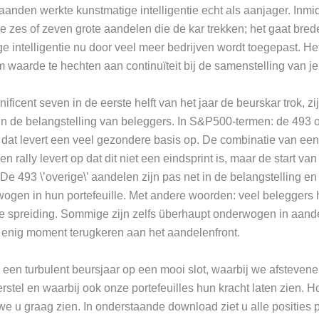
aanden werkte kunstmatige intelligentie echt als aanjager. Inmid
ie zes of zeven grote aandelen die de kar trekken; het gaat bred
e intelligentie nu door veel meer bedrijven wordt toegepast. Het
m waarde te hechten aan continuïteit bij de samenstelling van je 
ficent seven in de eerste helft van het jaar de beurskar trok, zi
in de belangstelling van beleggers. In S&P500-termen: de 493 
dat levert een veel gezondere basis op. De combinatie van een
 rally levert op dat dit niet een eindsprint is, maar de start van
 De 493 \’overige\’ aandelen zijn pas net in de belangstelling e
ogen in hun portefeuille. Met andere woorden: veel beleggers
 spreiding. Sommige zijn zelfs überhaupt onderwogen in aand
p enig moment terugkeren aan het aandelenfront.
na een turbulent beursjaar op een mooi slot, waarbij we afsteve
stel en waarbij ook onze portefeuilles hun kracht laten zien. 
n we u graag zien. In onderstaande download ziet u alle posities 