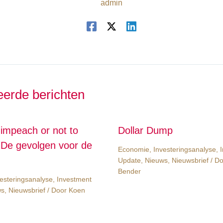
admin
eerde berichten
 impeach or not to
Dollar Dump
De gevolgen voor de
Economie
,
Investeringsanalyse
,
Update
,
Nieuws
,
Nieuwsbrief
/ D
Bender
esteringsanalyse
,
Investment
ws
,
Nieuwsbrief
/ Door
Koen