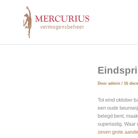
Ga
naar
de
inhoud
Eindspri
Door
admin
/
16 dec
Tot eind oktober b
een oude beurswijs
belegd bent, maakt
superlastig. Waar
zeven grote aande