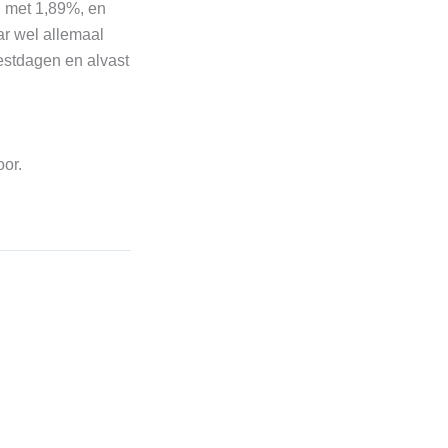
e, met 1,89%, en
ar wel allemaal
eestdagen en alvast
oor.