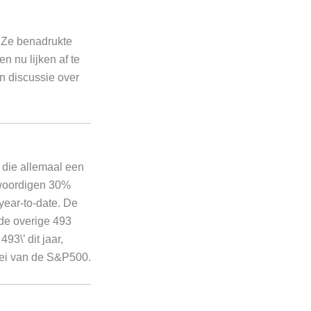
. Ze benadrukte
n nu lijken af te
n discussie over
 die allemaal een
nwoordigen 30%
year-to-date. De
 de overige 493
93\’ dit jaar,
roei van de S&P500.