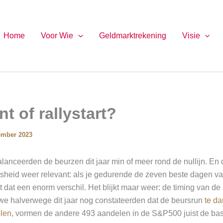
Home
Voor Wie
Geldmarktrekening
Visie
nt of rallystart?
ember 2023
alanceerden de beurzen dit jaar min of meer rond de nullijn. E
heid weer relevant: als je gedurende de zeven beste dagen van
 dat een enorm verschil. Het blijkt maar weer: de timing van de 
 we halverwege dit jaar nog constateerden dat de beursrun
te d
len
, vormen de andere 493 aandelen in de S&P500 juist de bas