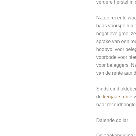
verdere herstel in
Na de recente woo
baas voorspellen 
negatieve groei ze
sprake van een rec
hoopvol voor beleg
voorbode voor nieu
voor beleggers! Na 
van de rente aan d
Sinds eind oktober
de
tienjaarsrente
v
naar recordhoogtes.
Dalende dollar
De aankondiging v