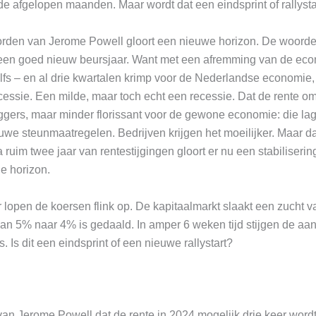
 de afgelopen maanden. Maar wordt dat een eindsprint of rallysta
rden van Jerome Powell gloort een nieuwe horizon. De woorde
een goed nieuw beursjaar. Want met een afremming van de ec
lfs – en al drie kwartalen krimp voor de Nederlandse economie,
essie. Een milde, maar toch echt een recessie. Dat de rente om
gers, maar minder florissant voor de gewone economie: die lag
we steunmaatregelen. Bedrijven krijgen het moeilijker. Maar d
ruim twee jaar van rentestijgingen gloort er nu een stabilisering
e horizon.
 lopen de koersen flink op. De kapitaalmarkt slaakt een zucht va
an 5% naar 4% is gedaald. In amper 6 weken tijd stijgen de a
 Is dit een eindsprint of een nieuwe rallystart?
an Jerome Powell dat de rente in 2024 mogelijk drie keer word