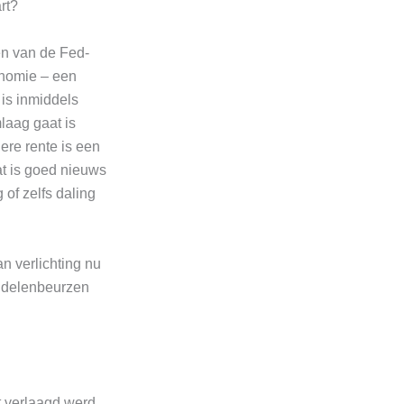
rt?
n van de Fed-
onomie – een
 is inmiddels
laag gaat is
ere rente is een
at is goed nieuws
 of zelfs daling
n verlichting nu
andelenbeurzen
t verlaagd werd