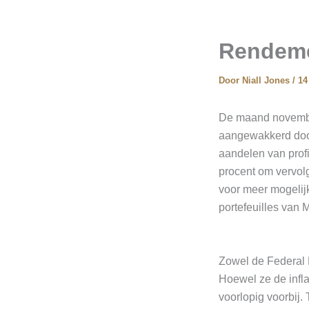
Rendeme
Door
Niall Jones
/
14
De maand november
aangewakkerd door 
aandelen van profi
procent om vervolg
voor meer mogelijk
portefeuilles van
Zowel de Federal R
Hoewel ze de infla
voorlopig voorbij