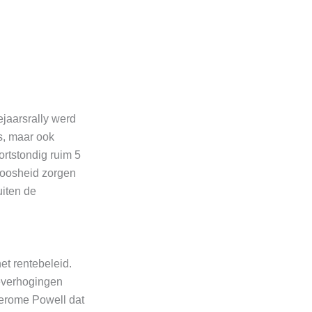
jaarsrally werd
s, maar ook
ortstondig ruim 5
kloosheid zorgen
uiten de
et rentebeleid.
teverhogingen
Jerome Powell dat