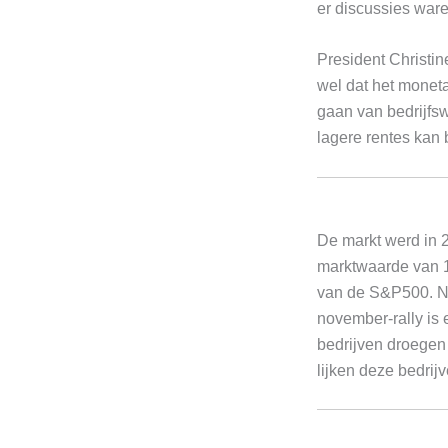
er discussies ware
President Christi
wel dat het moneta
gaan van bedrijfs
lagere rentes kan b
De markt werd in 
marktwaarde van 1
van de S&P500. Nv
november-rally is 
bedrijven droegen 
lijken deze bedrij