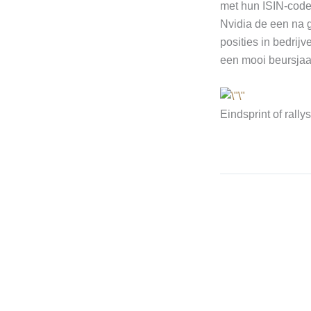
met hun ISIN-code 
Nvidia de een na g
posities in bedrij
een mooi beursjaa
Eindsprint of rall