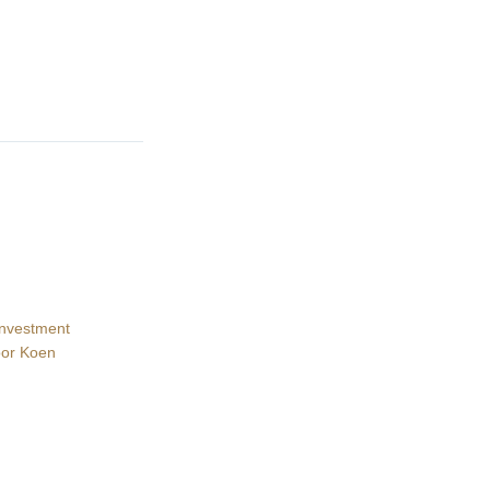
Investment
oor
Koen