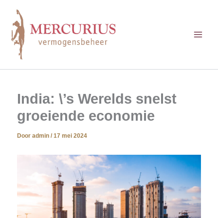
Ga
naar
de
inhoud
India: \’s Werelds snelst
groeiende economie
Door
admin
/
17 mei 2024