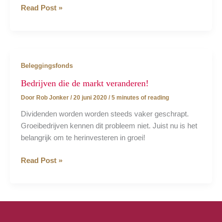
Corona!
Read Post »
Wat
zijn
de
blijvende
Beleggingsfonds
gevolgen?
Bedrijven die de markt veranderen!
Door
Rob Jonker
/
20 juni 2020
/
5 minutes of reading
Dividenden worden worden steeds vaker geschrapt.
Groeibedrijven kennen dit probleem niet. Juist nu is het
belangrijk om te herinvesteren in groei!
Bedrijven
Read Post »
die
de
markt
veranderen!