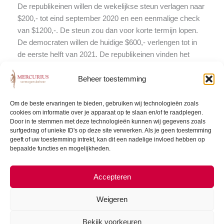
De republikeinen willen de wekelijkse steun verlagen naar
$200,- tot eind september 2020 en een eenmalige check
van $1200,-. De steun zou dan voor korte termijn lopen.
De democraten willen de huidige $600,- verlengen tot in
de eerste helft van 2021. De republikeinen vinden het
voorstel van de democraten een te grote druk geven op
Beheer toestemming
de staatsschuld, terwijl de democraten aanvoeren dat
Amerikanen gebaat zijn bij duidelijkheid voor langere
termijn ipv onrust op de korte termijn. Zeker omdat het
Om de beste ervaringen te bieden, gebruiken wij technologieën zoals
cookies om informatie over je apparaat op te slaan en/of te raadplegen.
virus niet eind september zal zijn vertrokken.
Door in te stemmen met deze technologieën kunnen wij gegevens zoals
surfgedrag of unieke ID's op deze site verwerken. Als je geen toestemming
De tweede golf
geeft of uw toestemming intrekt, kan dit een nadelige invloed hebben op
bepaalde functies en mogelijkheden.
In onze
nieuwsbrief van 4 juli
schreven we al over onze
twijfels over de houdbaarheid van het herstel. De tweede
Accepteren
golf van corona besmettingen zorgde voor nieuwe
economische stilstand in veel Amerikaanse staten. Dat
Weigeren
zal een gevolg hebben op het herstel in de banenmarkt en
het herstel van de economie. De Amerikaanse consument
Bekijk voorkeuren