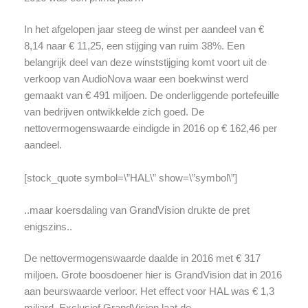
In het afgelopen jaar steeg de winst per aandeel van €
8,14 naar € 11,25, een stijging van ruim 38%. Een
belangrijk deel van deze winststijging komt voort uit de
verkoop van AudioNova waar een boekwinst werd
gemaakt van € 491 miljoen. De onderliggende portefeuille
van bedrijven ontwikkelde zich goed. De
nettovermogenswaarde eindigde in 2016 op € 162,46 per
aandeel.
[stock_quote symbol=\”HAL\” show=\”symbol\”]
..maar koersdaling van GrandVision drukte de pret
enigszins..
De nettovermogenswaarde daalde in 2016 met € 317
miljoen. Grote boosdoener hier is GrandVision dat in 2016
aan beurswaarde verloor. Het effect voor HAL was € 1,3
miljard. Exclusief GrandVision laat de