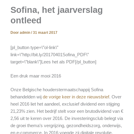
Sofina, het jaarverslag
ontleed
Door
admin
/
31 maart 2017
[pl_button type=\”ol-link\”
link=\”http://bit.ly/20170401Sofina_PDF\”
target=\”blank\”]Lees het als PDF[/pl_button]
Een druk maar mooi 2016
Onze Belgische houderstermaatschappij Sofina
behandelden wij
de vorige keer in deze nieuwsbrief
. Over
heel 2016 liet het aandeel, exclusief dividend een stijging
21,23% zien. Het bedrijf stelt voor een brutodividend van €
2,56 uit te keren over 2016. De investeringsclub belegt via
de groei thema’s vergrijzing, gezondheidszorg, onderwijs,
en e-commerce. In 2016 voegde zij digitale revolutie,