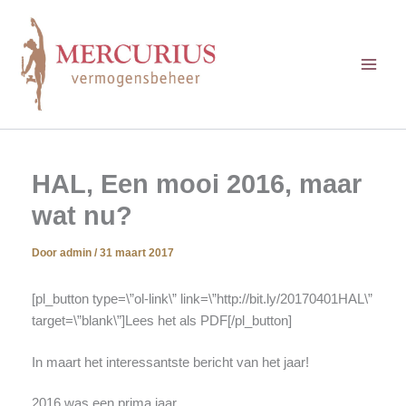
Ga
naar
de
inhoud
HAL, Een mooi 2016, maar
wat nu?
Door
admin
/
31 maart 2017
[pl_button type=\”ol-link\” link=\”http://bit.ly/20170401HAL\”
target=\”blank\”]Lees het als PDF[/pl_button]
In maart het interessantste bericht van het jaar!
2016 was een prima jaar…