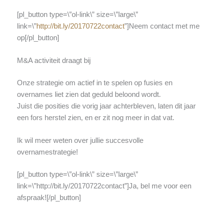
[pl_button type=\”ol-link\” size=\”large\”
link=\”
http://bit.ly/20170722contact
”]Neem contact met me
op[/pl_button]
M&A activiteit draagt bij
Onze strategie om actief in te spelen op fusies en
overnames liet zien dat geduld beloond wordt.
Juist die posities die vorig jaar achterbleven, laten dit jaar
een fors herstel zien, en er zit nog meer in dat vat.
Ik wil meer weten over jullie succesvolle
overnamestrategie!
[pl_button type=\”ol-link\” size=\”large\”
link=\”http://bit.ly/20170722contact”]Ja, bel me voor een
afspraak![/pl_button]