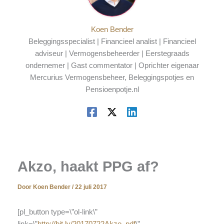
Koen Bender
Beleggingsspecialist | Financieel analist | Financieel
adviseur | Vermogensbeheerder | Eerstegraads
ondernemer | Gast commentator | Oprichter eigenaar
Mercurius Vermogensbeheer, Beleggingspotjes en
Pensioenpotje.nl
Akzo, haakt PPG af?
Door
Koen Bender
/
22 juli 2017
[pl_button type=\”ol-link\”
link=\”
http://bit.ly/20170722Akzo_pdf
\”