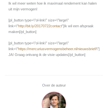
Ik wil meer weten hoe ik maximaal rendement kan halen
uit mijn vermogen!
[pl_button type=\”ol-link\” size=\”large\”
link=\”
http://bit.ly/20170722contact
”]Ik wil een afspraak
maken[/pl_button]
[pl_button type=\”ol-link\” size=\”large\”
link=\”
https://mercuriusvermogensbeheer.nl/nieuwsbrief/
\”]
JA! Graag ontvang ik de visie updates[/pl_button]
Over de auteur