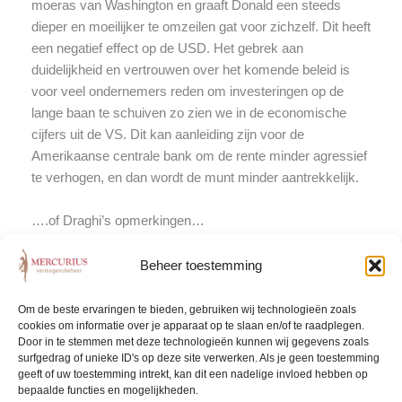
moeras van Washington en graaft Donald een steeds
dieper en moeilijker te omzeilen gat voor zichzelf. Dit heeft
een negatief effect op de USD. Het gebrek aan
duidelijkheid en vertrouwen over het komende beleid is
voor veel ondernemers reden om investeringen op de
lange baan te schuiven zo zien we in de economische
cijfers uit de VS. Dit kan aanleiding zijn voor de
Amerikaanse centrale bank om de rente minder agressief
te verhogen, en dan wordt de munt minder aantrekkelijk.
….of Draghi’s opmerkingen…
Op donderdag 20 juli was het de beurt aan Mario Draghi
Beheer toestemming
om de Euro een verdere zwiep omhoog te geven.
Draghi’s opmerking dat er een “unquestionable
Om de beste ervaringen te bieden, gebruiken wij technologieën zoals
improvement” in de Eurozone zichtbaar is, wakkerde
cookies om informatie over je apparaat op te slaan en/of te raadplegen.
Door in te stemmen met deze technologieën kunnen wij gegevens zoals
verdere speculatie aan dat de ECB op korte termijn zal
surfgedrag of unieke ID's op deze site verwerken. Als je geen toestemming
beginnen met het afbouwen van haar steunprogramma’s
geeft of uw toestemming intrekt, kan dit een nadelige invloed hebben op
en de korte rente in de Eurozone boven de 0% zal gaan
bepaalde functies en mogelijkheden.