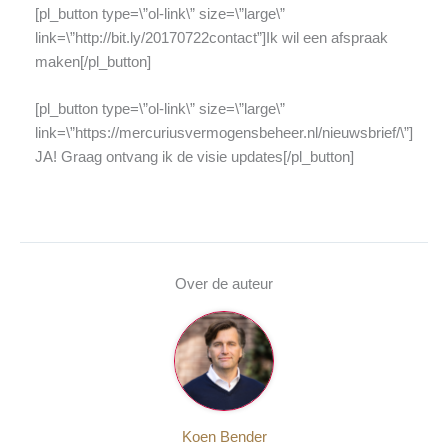
[pl_button type=\”ol-link\” size=\”large\”
link=\”http://bit.ly/20170722contact”]Ik wil een afspraak
maken[/pl_button]
[pl_button type=\”ol-link\” size=\”large\”
link=\”https://mercuriusvermogensbeheer.nl/nieuwsbrief/\”]
JA! Graag ontvang ik de visie updates[/pl_button]
Over de auteur
Koen Bender