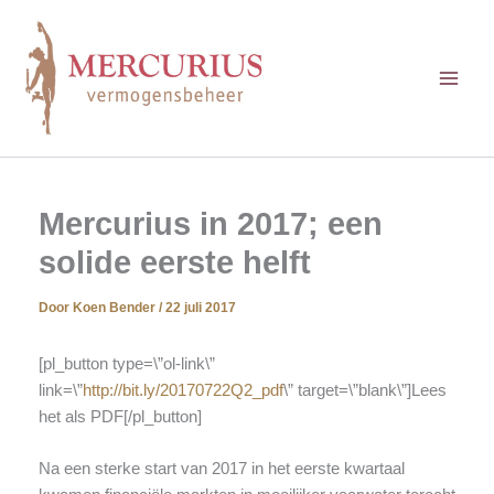
Ga
naar
de
inhoud
Mercurius in 2017; een
solide eerste helft
Door
Koen Bender
/
22 juli 2017
[pl_button type=\”ol-link\”
link=\”
http://bit.ly/20170722Q2_pdf
\” target=\”blank\”]Lees
het als PDF[/pl_button]
Na een sterke start van 2017 in het eerste kwartaal