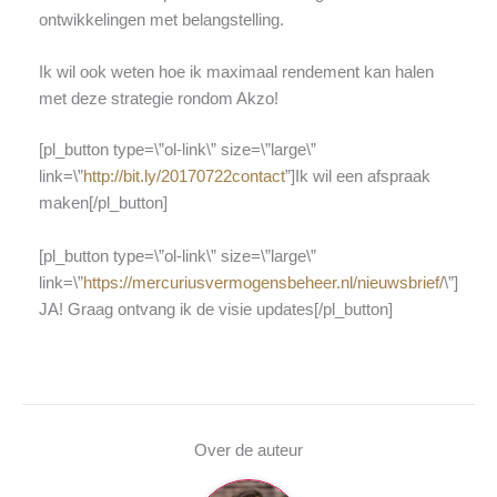
ontwikkelingen met belangstelling.
Ik wil ook weten hoe ik maximaal rendement kan halen
met deze strategie rondom Akzo!
[pl_button type=\”ol-link\” size=\”large\”
link=\”
http://bit.ly/20170722contact
”]Ik
wil een afspraak
maken[/pl_button]
[pl_button type=\”ol-link\” size=\”large\”
link=\”
https://mercuriusvermogensbeheer.nl/nieuwsbrief/
\”]
JA! Graag ontvang ik de visie updates[/pl_button]
Over de auteur