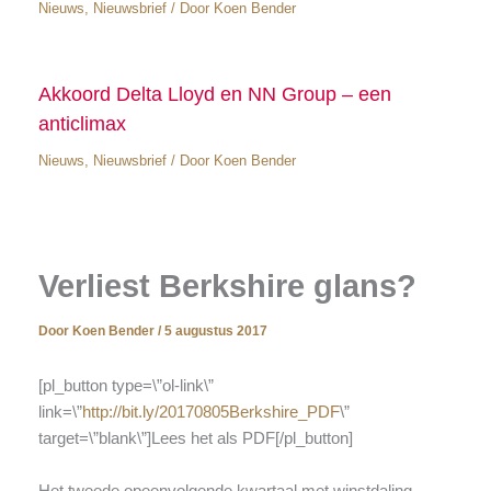
Nieuws
,
Nieuwsbrief
/ Door
Koen Bender
Akkoord Delta Lloyd en NN Group – een
anticlimax
Nieuws
,
Nieuwsbrief
/ Door
Koen Bender
Verliest Berkshire glans?
Door
Koen Bender
/
5 augustus 2017
[pl_button type=\”ol-link\”
link=\”
http://bit.ly/20170805Berkshire_PDF
\”
target=\”blank\”]Lees het als PDF[/pl_button]
Het tweede opeenvolgende kwartaal met winstdaling