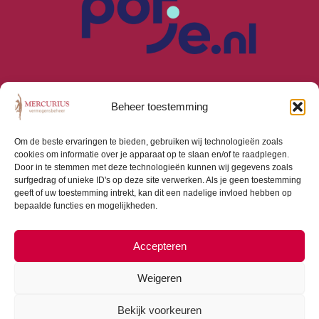
Beheer toestemming
Om de beste ervaringen te bieden, gebruiken wij technologieën zoals
cookies om informatie over je apparaat op te slaan en/of te raadplegen.
Algemene Voorwaarden
Door in te stemmen met deze technologieën kunnen wij gegevens zoals
Privacyverklaring
surfgedrag of unieke ID's op deze site verwerken. Als je geen toestemming
Cookiebeleid (EU)
geeft of uw toestemming intrekt, kan dit een nadelige invloed hebben op
bepaalde functies en mogelijkheden.
Consumentenbrief
Beloningsbeleid
Beleggingsbeleid
Accepteren
Weigeren
Bekijk voorkeuren
Copyright © 2026 Mercurius Vermogensbeheer |
Webdesign door