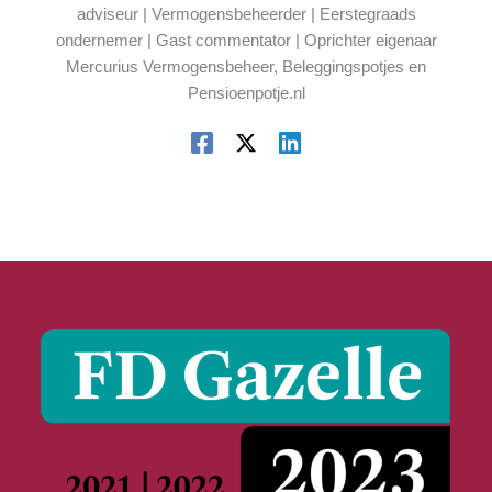
adviseur | Vermogensbeheerder | Eerstegraads
ondernemer | Gast commentator | Oprichter eigenaar
Mercurius Vermogensbeheer, Beleggingspotjes en
Pensioenpotje.nl