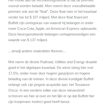
Het mooie aan de verzekeringsdivisie is dat de premies
vooruit worden betaald. Men noemt deze vooruitbetaalde
premies ook wel de “float”. Deze float nam in het kwartaal
verder toe tot $ 107 miljard. Met deze float financiert
Buffett zijn oorlogskas van waaruit hij belangen in onder
meer Coca-Cola, Apple, en American Express opbouwde.
Deze beursgenoteerde belangen vertegenwoordigen een
waarde van $ 137 miljard.
…terwijl andere onderdelen floreren…
Met name de divisie Railroad, Utilities and Energy draaide
goed in het afgelopen kwartaal. De winst steeg hier met
17,5%, onder meer door hogere gasprijzen en hogere
belading van de treinen. In deze divisie kondigde Buffett
onlangs ook zijn jongste acquisitie aan; het Texaanse
Oncor. In een eerdere editie van deze nieuwsbrief
schreven we hier al over en het lijkt er op dat Buffett hier
zijn koopmans instinct goed heeft benut.