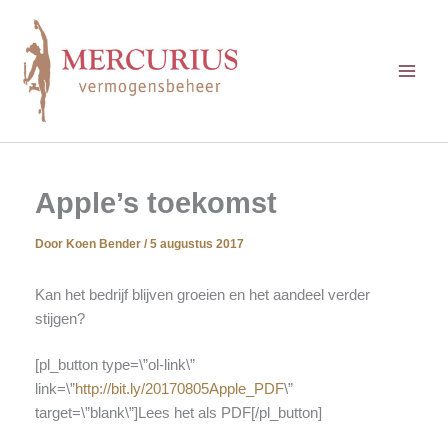
Ga
naar
de
inhoud
Apple’s toekomst
Door
Koen Bender
/
5 augustus 2017
Kan het bedrijf blijven groeien en het aandeel verder
stijgen?
[pl_button type=\”ol-link\”
link=\”
http://bit.ly/20170805Apple_PDF
\”
target=\”blank\”]Lees het als PDF[/pl_button]