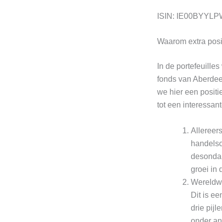
ISIN: IE00BYYLP
Waarom extra posi
In de portefeuill
fonds van Aberdee
we hier een posit
tot een interessan
Allereer
handelso
desondan
groei in
Wereldwi
Dit is ee
drie pij
onder and