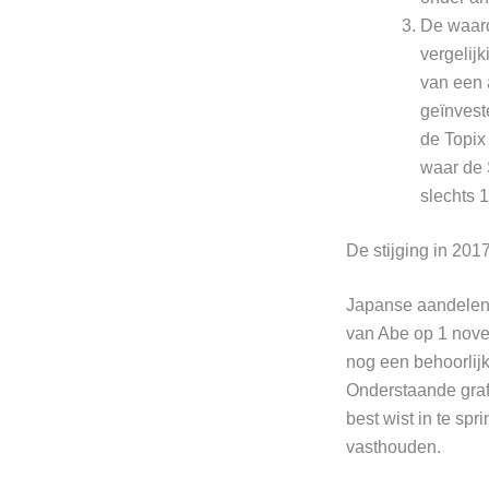
De waard
vergelij
van een 
geïnvest
de Topix
waar de 
slechts 
De stijging in 20
Japanse aandelen 
van Abe op 1 nove
nog een behoorlijk
Onderstaande grafi
best wist in te spr
vasthouden.