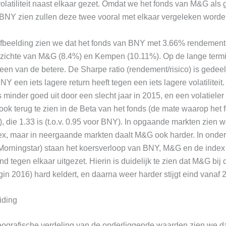
latiliteit naast elkaar gezet. Omdat we het fonds van M&G als 
 BNY zien zullen deze twee vooral met elkaar vergeleken worde
fbeelding zien we dat het fonds van BNY met 3.66% rendement 
pzichte van M&G (8.4%) en Kempen (10.11%). Op de lange termijn
 een van de betere. De Sharpe ratio (rendement/risico) is ged
Y een iets lagere return heeft tegen een iets lagere volatiliteit
 minder goed uit door een slecht jaar in 2015, en een volatieler
is ook terug te zien in de Beta van het fonds (de mate waarop h
, die 1.33 is (t.o.v. 0.95 voor BNY). In opgaande markten zien
dex, maar in neergaande markten daalt M&G ook harder. In onde
 Morningstar) staan het koersverloop van BNY, M&G en de inde
d tegen elkaar uitgezet. Hierin is duidelijk te zien dat M&G bij
in 2016) hard keldert, en daarna weer harder stijgt eind vanaf 
iding
eografische verdeling van de onderliggende waarden zien we d