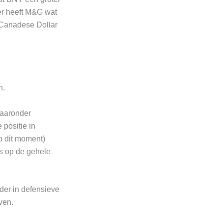
er heeft M&G wat
 Canadese Dollar
n.
waaronder
positie in
op dit moment)
is op de gehele
der in defensieve
ven.