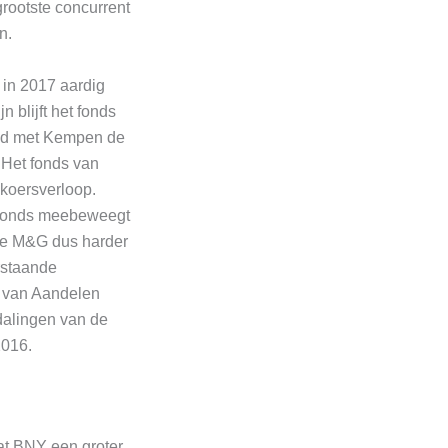
grootste concurrent
n.
in 2017 aardig
 blijft het fonds
eeld met Kempen de
. Het fonds van
 koersverloop.
et fonds meebeweegt
 we M&G dus harder
rstaande
x van Aandelen
 dalingen van de
2016.
at BNY een groter