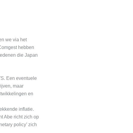
n we via het
n Comgest hebben
 redenen die Japan
 VS. Een eventuele
ijven, maar
twikkelingen en
ekkende inflatie.
t Abe richt zich op
etary policy’ zich