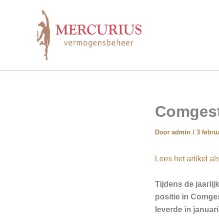
Ga
naar
de
inhoud
Comgest
Door
admin
/
3 febru
Lees het artikel a
Tijdens de jaarli
positie in Comge
leverde in januar