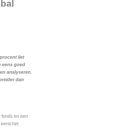
bal
procent liet
g eens goed
sen analyseren.
ebreider dan
t fonds en een
eerst het