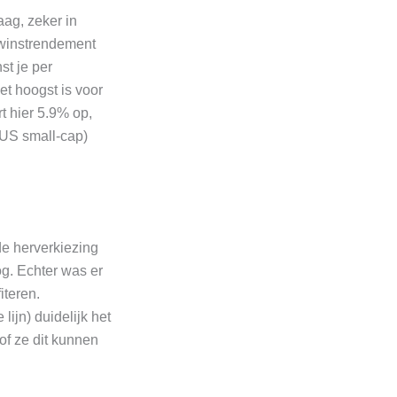
aag, zeker in
t winstrendement
st je per
et hoogst is voor
t hier 5.9% op,
(US small-cap)
e herverkiezing
g. Echter was er
iteren.
ijn) duidelijk het
 of ze dit kunnen