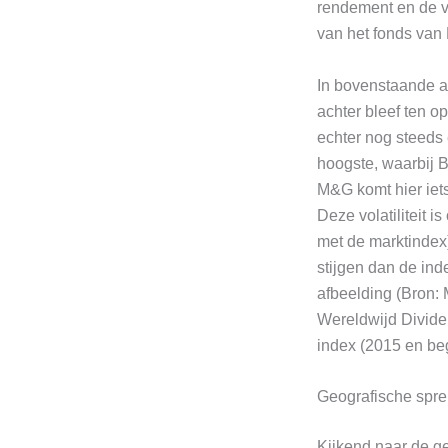
rendement en de vo
van het fonds van
In bovenstaande a
achter bleef ten o
echter nog steeds
hoogste, waarbij BN
M&G komt hier iets
Deze volatiliteit 
met de marktindex)
stijgen dan de in
afbeelding (Bron:
Wereldwijd Dividen
index (2015 en beg
Geografische spre
Kijkend naar de g