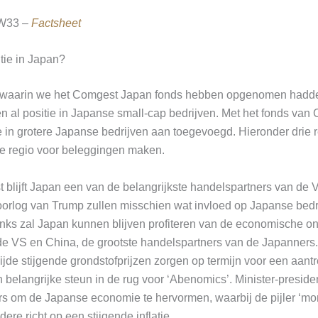
W33 –
Factsheet
tie in Japan?
es waarin we het Comgest Japan fonds hebben opgenomen hadde
n al positie in Japanse small-cap bedrijven. Met het fonds va
ie in grotere Japanse bedrijven aan toegevoegd. Hieronder drie
te regio voor beleggingen maken.
st blijft Japan een van de belangrijkste handelspartners van de
orlog van Trump zullen misschien wat invloed op Japanse bedr
ks zal Japan kunnen blijven profiteren van de economische on
 de VS en China, de grootste handelspartners van de Japanners.
jde stijgende grondstofprijzen zorgen op termijn voor een aantr
n belangrijke steun in de rug voor ‘Abenomics’. Minister-presiden
lers om de Japanse economie te hervormen, waarbij de pijler ‘mon
ere richt op een stijgende inflatie.