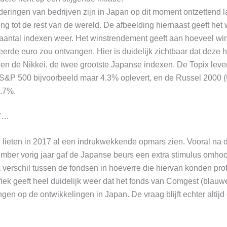
eringen van bedrijven zijn in Japan op dit moment ontzettend l
king tot de rest van de wereld. De afbeelding hiernaast geeft he
aantal indexen weer. Het winstrendement geeft aan hoeveel win
eerde euro zou ontvangen. Hier is duidelijk zichtbaar dat deze h
 en de Nikkei, de twee grootste Japanse indexen. De Topix lever
S&P 500 bijvoorbeeld maar 4.3% oplevert, en de Russel 2000 
1.7%.
17…
lieten in 2017 al een indrukwekkende opmars zien. Vooral na d
mber vorig jaar gaf de Japanse beurs een extra stimulus omhoo
 verschil tussen de fondsen in hoeverre die hiervan konden prof
ek geeft heel duidelijk weer dat het fonds van Comgest (blauwe l
ingen op de ontwikkelingen in Japan. De vraag blijft echter altijd