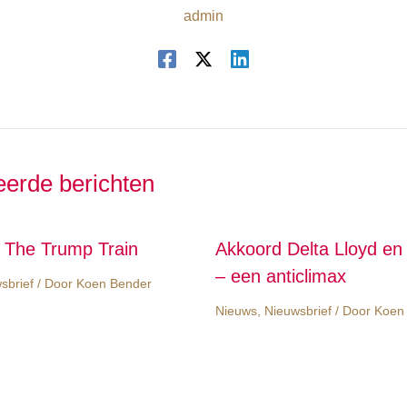
admin
eerde berichten
d The Trump Train
Akkoord Delta Lloyd e
– een anticlimax
sbrief
/ Door
Koen Bender
Nieuws
,
Nieuwsbrief
/ Door
Koen