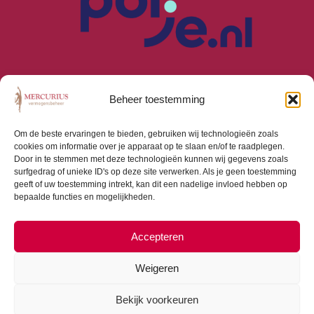
Beheer toestemming
Om de beste ervaringen te bieden, gebruiken wij technologieën zoals
cookies om informatie over je apparaat op te slaan en/of te raadplegen.
Algemene Voorwaarden
Door in te stemmen met deze technologieën kunnen wij gegevens zoals
Privacyverklaring
surfgedrag of unieke ID's op deze site verwerken. Als je geen toestemming
Cookiebeleid (EU)
geeft of uw toestemming intrekt, kan dit een nadelige invloed hebben op
bepaalde functies en mogelijkheden.
Consumentenbrief
Beloningsbeleid
Beleggingsbeleid
Accepteren
Weigeren
Bekijk voorkeuren
Copyright © 2026 Mercurius Vermogensbeheer |
Webdesign door