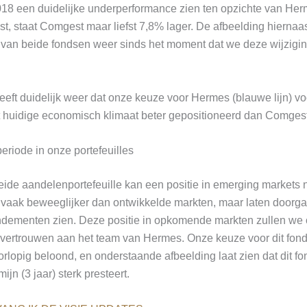
018 een duidelijke underperformance zien ten opzichte van H
est, staat Comgest maar liefst 7,8% lager. De afbeelding hiernaa
 van beide fondsen weer sinds het moment dat we deze wijzigi
eft duidelijk weer dat onze keuze voor Hermes (blauwe lijn) v
et huidige economisch klimaat beter gepositioneerd dan Comgest
riode in onze portefeuilles
ide aandelenportefeuille kan een positie in emerging markets n
 vaak beweeglijker dan ontwikkelde markten, maar laten doorg
ndementen zien. Deze positie in opkomende markten zullen w
evertrouwen aan het team van Hermes. Onze keuze voor dit fond
lopig beloond, en onderstaande afbeelding laat zien dat dit fon
ijn (3 jaar) sterk presteert.