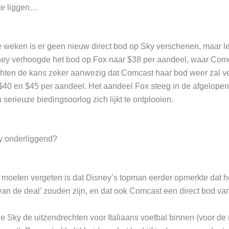
 te liggen…
 weken is er geen nieuw direct bod op Sky verschenen, maar le
sney verhoogde het bod op Fox naar $38 per aandeel, waar Com
chten de kans zeker aanwezig dat Comcast haar bod weer zal ve
$40 en $45 per aandeel. Het aandeel Fox steeg in de afgelope
 serieuze biedingsoorlog zich lijkt te ontplooien.
ky onderliggend?
 moeten vergeten is dat Disney’s topman eerder opmerkte dat h
van de deal’ zouden zijn, en dat ook Comcast een direct bod va
 Sky de uitzendrechten voor Italiaans voetbal binnen (voor de 