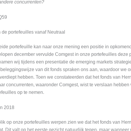
andere concurrenten?
Q59
de portefeuilles vanaf Neutraal
eide portefeuille kan naar onze mening een positie in opkomen
elopen december vervulde Comgest in onze portefeuilles deze po
men wij tijdens een presentatie de emerging markets strateg
n beleggingswijze van dit fonds spraken ons aan, waardoor we 
s verdiept hebben. Toen we constateerden dat het fonds van He
aar concurrenten, waaronder Comgest, wist te verslaan hebben 
efeuilles op te nemen.
in 2018
ik op onze portefeuilles werpen zien we dat het fonds van Her
at. Dit valt op het eerste gezicht natuurlijk tegen, maar wanneer