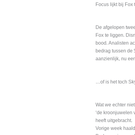
Focus lijkt bij Fox
De afgelopen twee
Fox te liggen. Di
bood. Analisten a
bedrag tussen de 
aanzienlijk, nu een
…of is het toch S
Wat we echter niet
‘de kroonjuwelen 
heeft uitgebracht.
Vorige week haalde