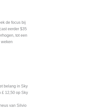
ek de focus bij
cast eerder $35
rhogen, tot een
n weken
et belang in Sky
n £ 12,50 op Sky
neus van Silvio