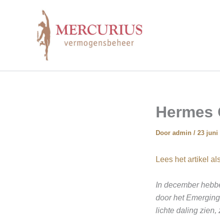
Ga
naar
de
inhoud
Hermes 
Door
admin
/
23 juni
Lees het artikel a
In december hebb
door het Emerging
lichte daling zien