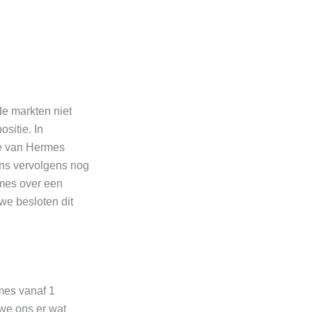
de markten niet
sitie. In
ie van Hermes
ons vervolgens nog
rmes over een
we besloten dit
mes vanaf 1
 we ons er wat