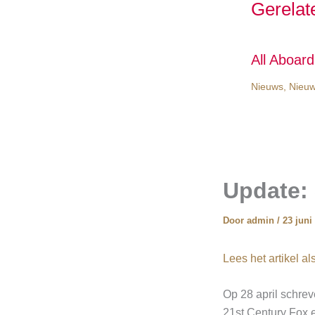
Gerelat
All Aboar
Nieuws
,
Nieuw
Update: 
Door
admin
/
23 juni
Lees het artikel a
Op 28 april schrev
21st Century Fox 