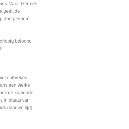
ermes. Waar Hermes
st geeft de
ng doorgevoerd
oorlopig beloond
.
iet ontbreken.
aans een sterke
e ook de komende
s in plaats van
ds (blauwe lijn)