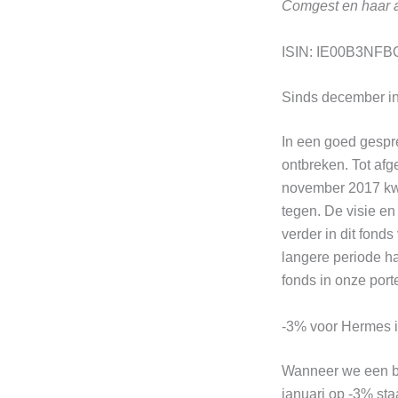
Comgest en haar 
ISIN: IE00B3NFB
Sinds december in 
In een goed gespr
ontbreken. Tot afg
november 2017 kwa
tegen. De visie e
verder in dit fond
langere periode h
fonds in onze port
-3% voor Hermes 
Wanneer we een bl
januari op -3% sta