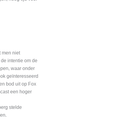
t men niet
 de intentie om de
open, waar onder
ook geïnteresseerd
een bod uit op Fox
mcast een hoger
erg stelde
ven.