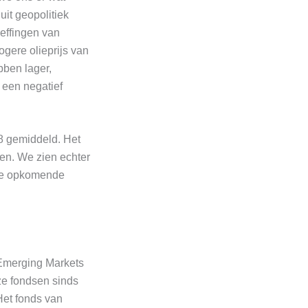
it geopolitiek
heffingen van
gere olieprijs van
bben lager,
 een negatief
8 gemiddeld. Het
ien. We zien echter
 de opkomende
Emerging Markets
ze fondsen sinds
Het fonds van