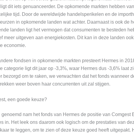
 ligt dit iets genuanceerder. De opkomende markten hebben vanu
lijke tijd. Door de wereldwijde handelsperikelen en de import
beurzen in opkomende landen wat achter. Daarnaast is ook de ho
ende landen ligt het vermogen dat consumenten te besteden he
ef meer uitgeven aan energiekosten. Dit kan in deze landen ook
de economie.
andere fondsen in opkomende markten presteert Hermes in 201
 categorie ligt dit jaar op -3,3%, waar Hermes dus -3,6% laat z
r bezorgd om te raken, we verwachten dat het fonds wanneer
ekken weer boven haar concurrenten uit zal stijgen.
st, een goede keuze?
l genoemd nam het fonds van Hermes de positie van Comgest 
les in. Het leek ons daarom ook logisch om de prestaties van de
aar te leggen, om te zien of deze keuze goed heeft uitgepakt. 