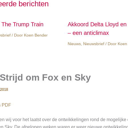
eerde berichten
d The Trump Train
Akkoord Delta Lloyd e
– een anticlimax
sbrief
/ Door
Koen Bender
Nieuws
,
Nieuwsbrief
/ Door
Koen
Strijd om Fox en Sky
 2018
ls PDF
en wij voor het laatst over de ontwikkelingen rond de mogelijk
en Sky. De afgelopen weken waren er weer nieuwe ontwikkelinge