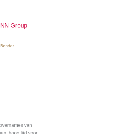
n NN Group
 Bender
e overnames van
n, hoog tijd voor