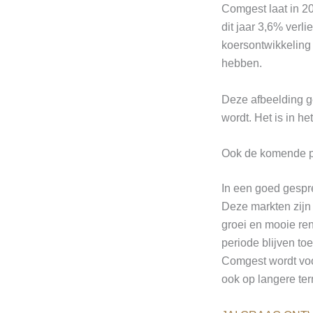
Comgest laat in 2
dit jaar 3,6% verli
koersontwikkeling
hebben.
Deze afbeelding ge
wordt. Het is in h
Ook de komende pe
In een goed gespre
Deze markten zijn
groei en mooie re
periode blijven to
Comgest wordt voor
ook op langere term