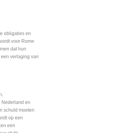
e obligaties en
 wordt voor Rome
komen dat hun
t een verlaging van
n.
d, Nederland en
un schuld moeten
eidt op een
nken een