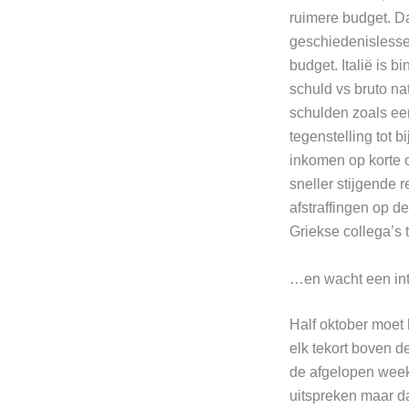
ruimere budget. Da
geschiedenislesse
budget. Italië is 
schuld vs bruto na
schulden zoals een
tegenstelling tot b
inkomen op korte o
sneller stijgende 
afstraffingen op d
Griekse collega’
…en wacht een int
Half oktober moet
elk tekort boven d
de afgelopen week 
uitspreken maar d