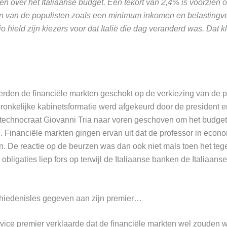
n over het Italiaanse budget. Een tekort van 2,4% is voorzien 
en van de populisten zoals een minimum inkomen en belastingve
o hield zijn kiezers voor dat Italië die dag veranderd was. Dat k
erden de financiële markten geschokt op de verkiezing van de p
pronkelijke kabinetsformatie werd afgekeurd door de president 
e technocraat Giovanni Tria naar voren geschoven om het budget
. Financiële markten gingen ervan uit dat de professor in econo
n. De reactie op de beurzen was dan ook niet mals toen het teg
 obligaties liep fors op terwijl de Italiaanse banken de Italiaan
hiedenisles gegeven aan zijn premier…
 vice premier verklaarde dat de financiële markten wel zouden