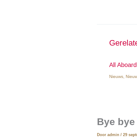
Gerelat
All Aboar
Nieuws
,
Nieuw
Bye bye
Door
admin
/
29 sep