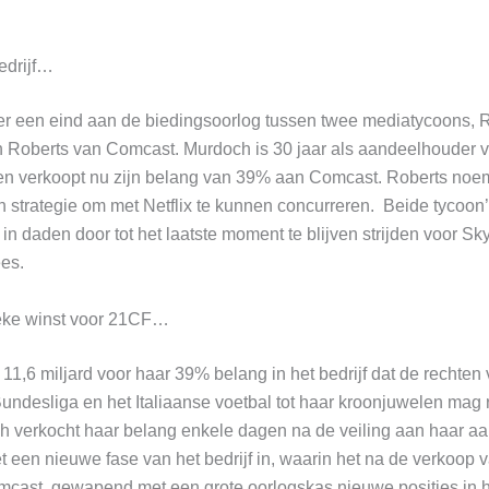
edrijf…
er een eind aan de biedingsoorlog tussen twee mediatycoons, 
 Roberts van Comcast. Murdoch is 30 jaar als aandeelhouder 
n verkoopt nu zijn belang van 39% aan Comcast. Roberts noe
jn strategie om met Netflix te kunnen concurreren. Beide tycoo
in daden door tot het laatste moment te blijven strijden voor Sk
es.
ieke winst voor 21CF…
11,6 miljard voor haar 39% belang in het bedrijf dat de rechten
undesliga en het Italiaanse voetbal tot haar kroonjuwelen mag
h verkocht haar belang enkele dagen na de veiling aan haar aa
t een nieuwe fase van het bedrijf in, waarin het na de verkoop
cast, gewapend met een grote oorlogskas nieuwe posities in 