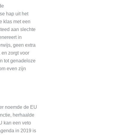
de
e hap uit het
de klas met een
steed aan slechte
nereert in
erwijs, geen extra
 en zorgt voor
en tot genadeloze
 om even zijn
rder noemde de EU
nctie, herhaalde
EU kan een veto
agenda in 2019 is