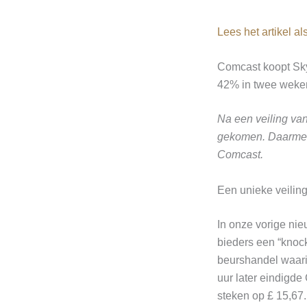
Lees het artikel a
Comcast koopt Sky
42% in twee weken
Na een veiling va
gekomen. Daarmee
Comcast.
Een unieke veili
In onze vorige nie
bieders een “knock
beurshandel waari
uur later eindigd
steken op £ 15,67.