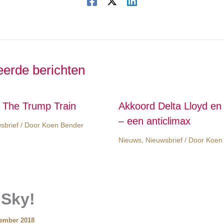
eerde berichten
d The Trump Train
Akkoord Delta Lloyd e
– een anticlimax
sbrief
/ Door
Koen Bender
Nieuws
,
Nieuwsbrief
/ Door
Koen
 Sky!
tember 2018