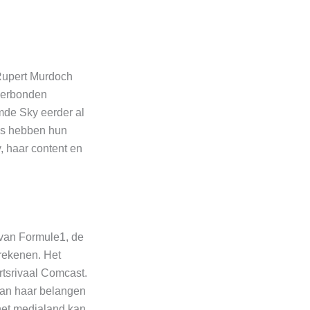
Rupert Murdoch
verbonden
mde Sky eerder al
n’s hebben hun
y, haar content en
 van Formule1, de
 rekenen. Het
rtsrivaal Comcast.
 van haar belangen
het medialand kan