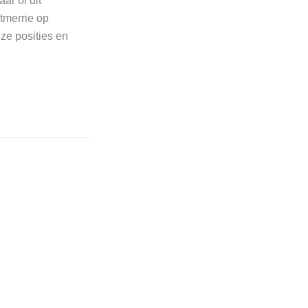
ar of dit
tmerrie op
ze posities en