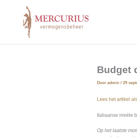
Ga
naar
de
inhoud
Budget 
Door
admin
/
29 sep
Lees het artikel a
Italiaanse irreële
Op het laatste mom