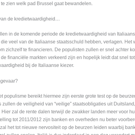
m te zien welk pad Brussel gaat bewandelen.
van de kredietwaardigheid…
len in de komende periode de kredietwaardigheid van Italiaans
 die veel van de Italiaanse staatsschuld hebben, verlagen. Het
om zichzelf te financieren. De populisten zullen er snel achter 
de financiële markten verkeerd zijn en hopelijk leidt dat snel to
aardigheid bij de Italiaanse kiezer.
sgevaar?
 populisme bereikt hiermee zijn eerste grote test op de beurze
 zullen de veiligheid van “veilige” staatsobligaties uit Duitslan
 Hier zal de rente dalen terwijl de zwakker landen meer voor h
telling tot 2011/2012 zijn banken en overheden nu beter voorber
h zal het tot nieuwe nervositeit op de beurzen leiden waarbij ba