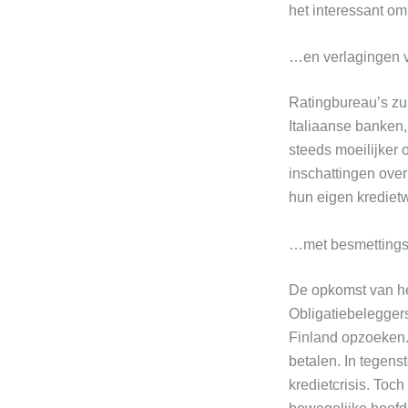
het interessant o
…en verlagingen 
Ratingbureau’s zul
Italiaanse banken,
steeds moeilijker 
inschattingen over 
hun eigen kredietw
…met besmetting
De opkomst van het
Obligatiebeleggers
Finland opzoeken.
betalen. In tegens
kredietcrisis. Toc