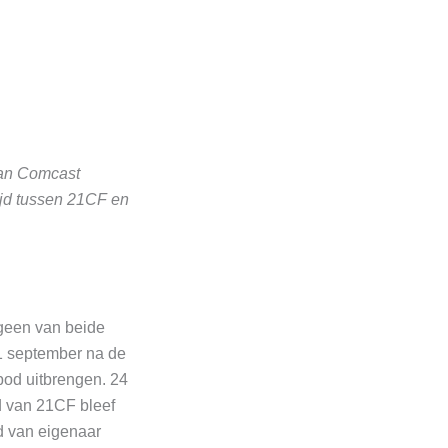
van Comcast
jd tussen 21CF en
 geen van beide
21 september na de
bod uitbrengen. 24
d van 21CF bleef
rd van eigenaar