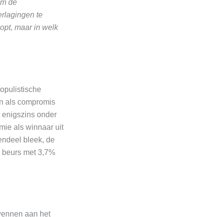
om de
rlagingen te
lopt, maar in welk
opulistische
en als compromis
 enigszins onder
mie als winnaar uit
endeel bleek, de
se beurs met 3,7%
 wennen aan het