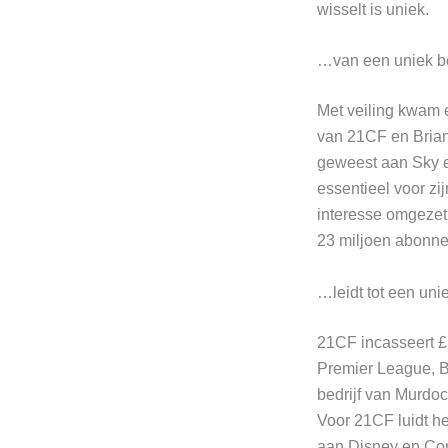
wisselt is uniek.
…van een uniek b
Met veiling kwam 
van 21CF en Brian
geweest aan Sky e
essentieel voor zi
interesse omgezet 
23 miljoen abonne
…leidt tot een un
21CF incasseert £ 
Premier League, B
bedrijf van Murdoc
Voor 21CF luidt he
aan Disney en Com