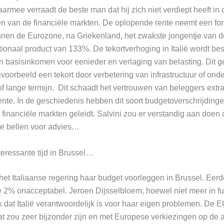
armee verraadt de beste man dat hij zich niet verdiept heeft in 
n van de financiële markten. De oplopende rente neemt een fors
binnen de Eurozone, na Griekenland, het zwakste jongentje van 
tionaal product van 133%. De tekortverhoging in Italië wordt be
 basisinkomen voor eenieder en verlaging van belasting. Dit ge
ijvoorbeeld een tekort door verbetering van infrastructuur of ond
f lange termijn. Dit schaadt het vertrouwen van beleggers extra
rente. In de geschiedenis hebben dit soort budgetoverschrijding
e financiële markten geleidt. Salvini zou er verstandig aan doen
s te bellen voor advies…
eressante tijd in Brussel…
 het Italiaanse regering haar budget voorleggen in Brussel. Ee
e 2% onacceptabel. Jeroen Dijsselbloem, hoewel niet meer in fu
dat Italië verantwoordelijk is voor haar eigen problemen. De 
at zou zeer bijzonder zijn en met Europese verkiezingen op de 