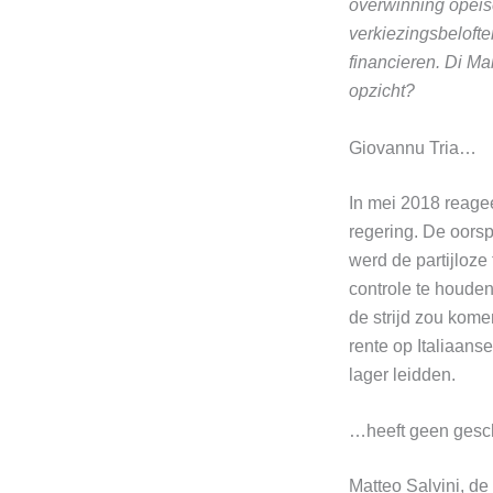
overwinning opeise
verkiezingsbeloft
financieren. Di Mai
opzicht?
Giovannu Tria…
In mei 2018 reage
regering. De oors
werd de partijloz
controle te houden
de strijd zou kome
rente op Italiaanse
lager leidden.
…heeft geen gesc
Matteo Salvini, de