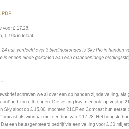
ls PDF
 voor £ 17,28,
, 119% in totaal.
n 24 uur, verdeeld over 3 biedingsrondes is Sky Plc in handen 
 is er een einde gekomen aan een maandenlange biedingsstri
ng…
uwsbrief schreven we al over een op handen zijnde veiling, als
-out”bod zou uitbrengen. Die veiling kwam er ook, op vrijdag 
n Sky sloot op £ 15,80, mochten 21CF en Comcast hun eerste 
e Comcast als winnaar met een bod van £ 17,28. Het hoogste bo
 Dat een beursgenoteerd bedrijf via een veiling voor £ 30 milja