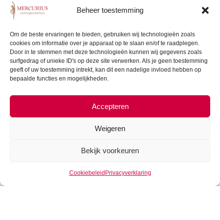
zij zullen hun productie dus kunnen verhogen. Mogelijk
Beheer toestemming
goed nieuws voor de liefhebbers van de exportproducten
van deze drugsproducenten want hun pretgoedje wordt
Om de beste ervaringen te bieden, gebruiken wij technologieën zoals
cookies om informatie over je apparaat op te slaan en/of te raadplegen.
wellicht goedkoper en in ieder geval makkelijker
Door in te stemmen met deze technologieën kunnen wij gegevens zoals
beschikbaar. Mogelijk worden de VS en andere Westerse
surfgedrag of unieke ID's op deze site verwerken. Als je geen toestemming
landen nu overspoeld met de drugs die veelal via havens
geeft of uw toestemming intrekt, kan dit een nadelige invloed hebben op
bepaalde functies en mogelijkheden.
(en niet over land zoals Trump suggereert) hun weg naar
de eindgebruiker vinden.
Accepteren
Het grootste deel, $ 3,6 miljard, komt uit het budget van
defensie. Vooral overzeese militaire operaties komen uit
Weigeren
dit budget. Trump was de militaire aanwezigheid van de
Bekijk voorkeuren
VS in het buitenland al aan het terugbrengen, een deel
wordt nu dus geheralloceerd.
Cookiebeleid
Privacyverklaring
De belastingbetaler in de VS en de EU!
Op korte termijn lijken de gevolgen voor het bedrijfsleven
mee te vallen maar op lange termijn kunnen de gevolgen