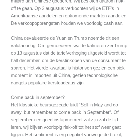
miljard aan Chinese goederen. Wij besloten daarom risk-
off te gaan. Op 2 augustus verkochten wij de ETF’s in
Amerikaanse aandelen en opkomende markten aandelen.
De verkoopopbrengsten houden we voorlopig cash aan.
China devalueerde de Yuan en Trump noemde dit een
valutaoorlog. Om gemoederen wat te kalmeren zei Trump
op 13 augustus dat de tariefverhoging uitgesteld wordt tot
half december, om de kerstinkopen van de consument te
sparen. Het vierde kwartaal is historisch gezien een piek
moment in importen uit China, gezien technologische
gadgets populaire kerstcadeaus zijn.
Come back in september?
Het klassieke beursgezegde luidt “Sell in May and go
away, but remember to come back in September”. Of
september een goed instapmoment zal zijn zal de tijd
leren, wij blijven voorlopig risk-off tot het stof weer gaat
liggen. Het sentiment is erg negatief vanwege de brexit,