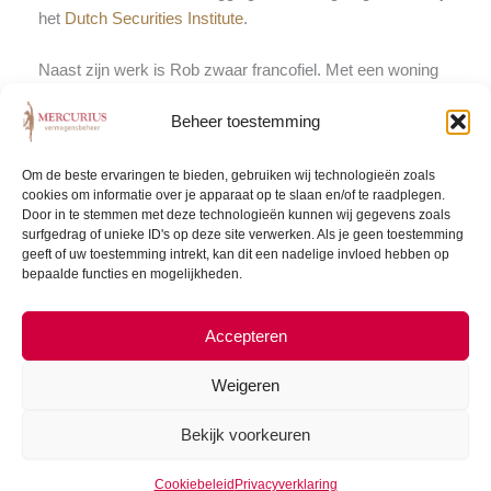
het
Dutch Securities Institute
.
Naast zijn werk is Rob zwaar francofiel. Met een woning
in de Bourgogne, een Franse auto, voorliefde voor het
Beheer toestemming
Franse chanson en een behoorlijke wijnkennis kan hij
uren praten over zijn favoriete land. Daarnaast is hij
fervent golfer. In het weekend trekt hij er graag met zijn
Om de beste ervaringen te bieden, gebruiken wij technologieën zoals
cookies om informatie over je apparaat op te slaan en/of te raadplegen.
vrienden op uit, de bossen in, op de mountainbike. Zijn
Door in te stemmen met deze technologieën kunnen wij gegevens zoals
vakanties brengt hij uiteraard voornamelijk door in
surfgedrag of unieke ID's op deze site verwerken. Als je geen toestemming
Frankrijk.
geeft of uw toestemming intrekt, kan dit een nadelige invloed hebben op
bepaalde functies en mogelijkheden.
rob@mercuriusvermogensbeheer.nl
Accepteren
Weigeren
Bekijk voorkeuren
Cookiebeleid
Privacyverklaring