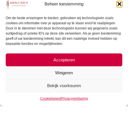
MSCI World. Lekker makkelijk in en uit stappen als we
Beheer toestemming
dat willen en een wereldwijde dekking, prima. Maar in het
geval van Saudi Aramco had dat een probleem op kunnen
Om de beste ervaringen te bieden, gebruiken wij technologieën zoals
cookies om informatie over je apparaat op te slaan en/of te raadplegen.
leveren. De Ishares MSCI World belegt namelijk
Door in te stemmen met deze technologieën kunnen wij gegevens zoals
wereldwijd in de grootste bedrijven. En dus zou het, Saudi
surfgedrag of unieke ID's op deze site verwerken. Als je geen toestemming
Aramco is het grootste bedrijf ter wereld, bij de
herweging
geeft of uw toestemming intrekt, kan dit een nadelige invloed hebben op
bepaalde functies en mogelijkheden.
op 17 december
worden opgenomen in de Ishares MSCI
World en daarmee in onze portefeuilles. Tijd voor een
wissel dus. Na enig speurwerk vonden we de oplossing
Accepteren
voor ons dilemma bij UBS. Die hebben een index tracker
die de MSCI World volgt maar enkel belegt in bedrijven
Weigeren
met een hoge Environmental, Social en Governance
Bekijk voorkeuren
(ESG) rating. En het is mooi meegenomen dat de
performance van deze UBS tracker ook net iets beter is
Cookiebeleid
Privacyverklaring
over de afgelopen periode. Meer informatie over deze
tracker vindt u
hier
.
Fijn, zo vlak voor de kerst