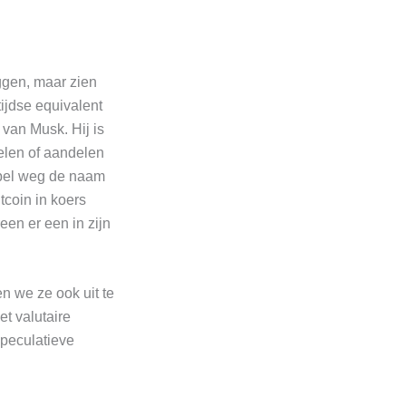
ggen, maar zien
ijdse equivalent
 van Musk. Hij is
elen of aandelen
mpel weg de naam
tcoin in koers
een er een in zijn
en we ze ook uit te
et valutaire
speculatieve