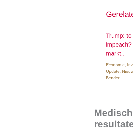
Gerelat
Trump: to
impeach? 
markt..
Economie
,
Inv
Update
,
Nieu
Bender
Medisch 
resultat