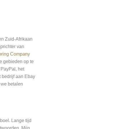
en Zuid-Afrikaan
oprichter van
oring Company
e gebieden op te
s PayPal, het
t bedrijf aan Ebay
p we betalen
boel. Lange tijd
antwoorden. Mijn