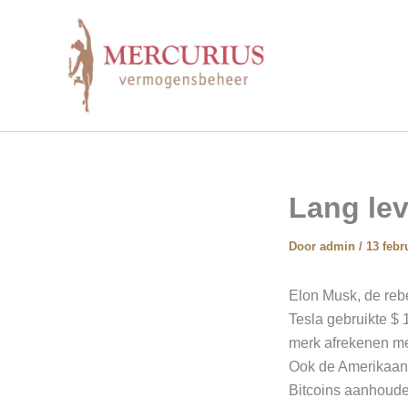
Ga
naar
de
inhoud
Lang lev
Door
admin
/
13 febr
Elon Musk, de rebel
Tesla gebruikte $ 1
merk afrekenen met
Ook de Amerikaans
Bitcoins aanhouden