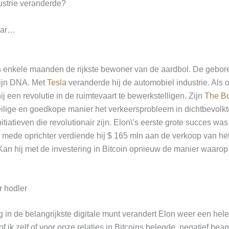
ustrie veranderde?
aar…
s enkele maanden de rijkste bewoner van de aardbol. De gebor
 zijn DNA. Met
Tesla
veranderde hij de automobiel industrie. Als 
ij een revolutie in de ruimtevaart te bewerkstelligen. Zijn
The B
eilige en goedkope manier het verkeersprobleem in dichtbevolkt
itiatieven die revolutionair zijn. Elon\’s eerste grote succes wa
s mede oprichter verdiende hij $ 165 mln aan de verkoop van he
 Kan hij met de investering in Bitcoin opnieuw de manier waaro
r hodler
ng in de belangrijkste digitale munt verandert Elon weer een hele
of ik zelf of voor onze relaties in Bitcoins belegde, negatief be