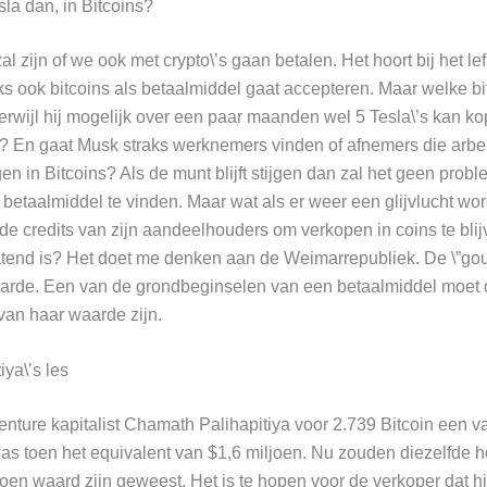
sla dan, in Bitcoins?
l zijn of we ook met crypto\’s gaan betalen. Het hoort bij het le
aks ook bitcoins als betaalmiddel gaat accepteren. Maar welke bi
erwijl hij mogelijk over een paar maanden wel 5 Tesla\’s kan k
? En gaat Musk straks werknemers vinden of afnemers die arbei
gen in Bitcoins? Als de munt blijft stijgen dan zal het geen probl
 betaalmiddel te vinden. Maar wat als er weer een glijvlucht wor
e credits van zijn aandeelhouders om verkopen in coins te bli
slatend is? Het doet me denken aan de Weimarrepubliek. De \”go
arde. Een van de grondbeginselen van een betaalmiddel moet 
van haar waarde zijn.
ya\’s les
enture kapitalist Chamath Palihapitiya voor 2.739 Bitcoin een v
as toen het equivalent van $1,6 miljoen. Nu zouden diezelfde 
joen waard zijn geweest. Het is te hopen voor de verkoper dat hi