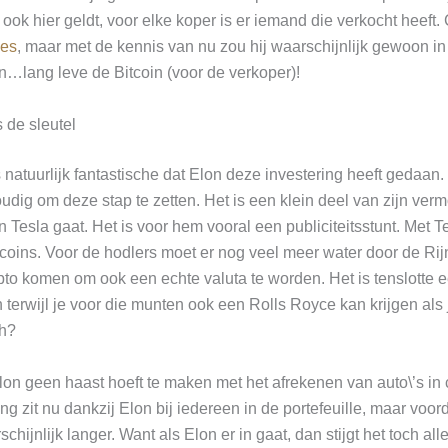
 ook hier geldt, voor elke koper is er iemand die verkocht heef
les
, maar met de kennis van nu zou hij waarschijnlijk gewoon in
…lang leve de Bitcoin (voor de verkoper)!
 de sleutel
s natuurlijk fantastische dat Elon deze investering heeft gedaan.
oudig om deze stap te zetten. Het is een klein deel van zijn ve
n Tesla gaat. Het is voor hem vooral een publiciteitsstunt. Met T
itcoins. Voor de hodlers moet er nog veel meer water door de Rij
crypto komen om ook een echte valuta te worden. Het is tenslotte
 terwijl je voor die munten ook een Rolls Royce kan krijgen als
th?
 Elon geen haast hoeft te maken met het afrekenen van auto\’s in 
ing zit nu dankzij Elon bij iedereen in de portefeuille, maar voo
chijnlijk langer. Want als Elon er in gaat, dan stijgt het toch a