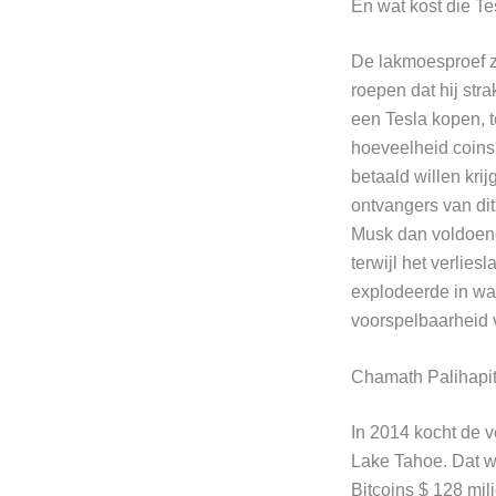
En wat kost die Te
De lakmoesproef za
roepen dat hij str
een Tesla kopen, t
hoeveelheid coins
betaald willen krij
ontvangers van dit
Musk dan voldoend
terwijl het verlie
explodeerde in wa
voorspelbaarheid 
Chamath Palihapiti
In 2014 kocht de v
Lake Tahoe. Dat w
Bitcoins $ 128 mil