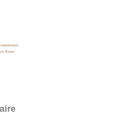
Investment
oor
Koen
aire