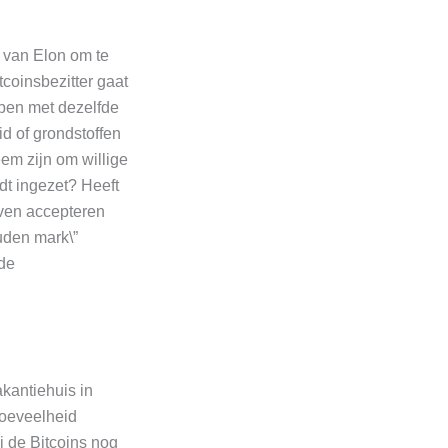
f van Elon om te
tcoinsbezitter gaat
open met dezelfde
d of grondstoffen
eem zijn om willige
dt ingezet? Heeft
jven accepteren
uden mark\”
de
akantiehuis in
hoeveelheid
j de Bitcoins nog