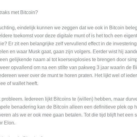
traks met Bitcoin?
uchting, eindelijk kunnen we zeggen dat we ook in Bitcoin bele
dere toekomst voor deze digitale munt of is het toch een eigent
? Er zit een belangrijke zelf vervullend effect in de investering
len en waar Musk gaat, gaan zijn volgers. Eerder wist hij aand
 een gelijkende naam al tot koersexplosies te brengen door si
weer opvallend om na een stilte van pakweg 3 jaar waarin de Bi
edereen weer over de munt te horen praten. Het lijkt wel of ieder
ee of wallet heeft.
t probleem. Iedereen lijkt Bitcoins te (willen) hebben, maar durv
pele benadering kan de Bitcoin alleen een definitieve plek op h
eren als we er ook mee gaan betalen. Tot die tijd blijft het een 
r Elon.