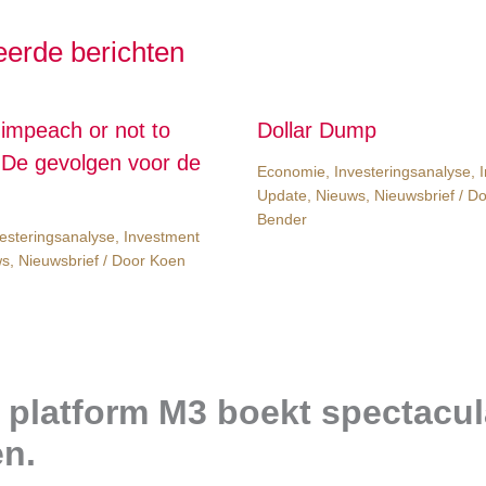
eerde berichten
 impeach or not to
Dollar Dump
De gevolgen voor de
Economie
,
Investeringsanalyse
,
Update
,
Nieuws
,
Nieuwsbrief
/ D
Bender
esteringsanalyse
,
Investment
ws
,
Nieuwsbrief
/ Door
Koen
platform M3 boekt spectacul
en.