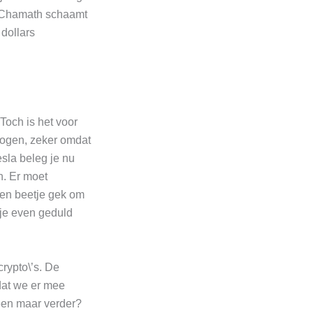
t. Chamath schaamt
 dollars
 Toch is het voor
rmogen, zeker omdat
esla beleg je nu
n. Er moet
 een beetje gek om
 je even geduld
crypto\’s. De
rdat we er mee
lleen maar verder?