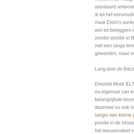
standaard antwoord
ik tot het eenvoud
maar Elon\’s aank
wel tot beleggers 
zonder positie in 
met een lange termi
geworden, maar vri
Lang leve de Bitco
Doordat Musk $1,5 m
nu eigenaar van e
belangrijkste beur
daarmee nu ook in
langer een kleine 
positie in de Isha
het leeuwendeel va