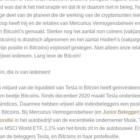
 was dat ik het niet snapte en dat ik er daarom niet in beleg. 
ige deel van de planeet die de werking van de cryptomunten nie
oop heeft mij en de relaties van Mercurius Vermogensbeheer e
in Bitcoin\’s gemaakt. Sterker nog het aantal non coiners (vakj
Bitcoins) is drastisch afgenomen en het aantal Hodler\’s (vakja
jn positie in Bitcoins) explosief gestegen. Niet alleen onze rela
jwel iedereen. Lang leve de Bitcoin!
in, die is van iedereen!
iljard van de liquiditeit van Tesla in Bitcoin heeft geïnvesteerd
en beetje Bitcoins. Sinds december 2020 maakt Tesla onderdeel
sindices. Daarmee hebben vrijwel alle indexbeleggers een positi
 Bitcoins. Bij Mercurius Vermogensbeheer (en
Junior Beleggen
positie
in het autobedrijf van de excentrieke ondernemer Musk. T
res MSCI World ETF, 1,1% van het fonds zit in de autobouwer. 
n de beleggers Tesla, en Bitcoins in haar portefeuille.