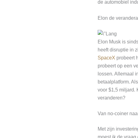
de automobiel ind
Elon de verander
Elon Musk is sind
heeft disruptie in
SpaceX
probeert h
probeert op een v
lossen. Allemaal in
betaalplatform. Al
voor $1,5 miljard.
veranderen?
Van no-coiner naa
Met zijn investeri
moest ik de vraag 