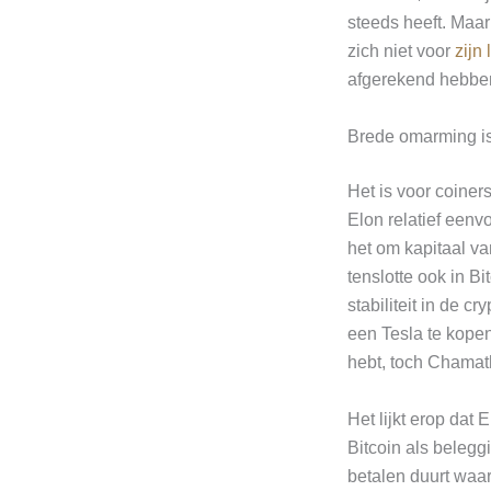
steeds heeft. Maar
zich niet voor
zijn 
afgerekend hebben
Brede omarming is
Het is voor coiner
Elon relatief eenv
het om kapitaal va
tenslotte ook in B
stabiliteit in de 
een Tesla te kopen
hebt, toch Chama
Het lijkt erop dat
Bitcoin als belegg
betalen duurt waars