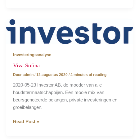
HAL
Trust…
Investeringsanalyse
Viva Sofina
Door
admin
/
12 augustus 2020
/
4 minutes of reading
2020-05-23 Investor AB, de moeder van alle
houdstermaatschappijen. Een mooie mix van
beursgenoteerde belangen, private investeringen en
groeibelangen.
Viva
Read Post »
Sofina