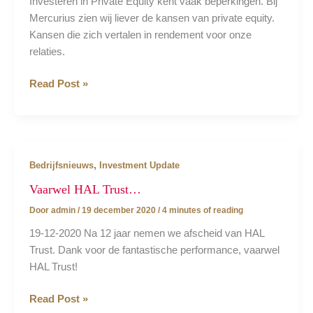
Investeren in Private Equity kent vaak beperkingen. Bij
Mercurius zien wij liever de kansen van private equity.
Kansen die zich vertalen in rendement voor onze
relaties.
Partners
Read Post »
Group
,
Bedrijfsnieuws
Investment Update
Vaarwel HAL Trust…
Door
admin
/
19 december 2020
/
4 minutes of reading
19-12-2020 Na 12 jaar nemen we afscheid van HAL
Trust. Dank voor de fantastische performance, vaarwel
HAL Trust!
Vaarwel
Read Post »