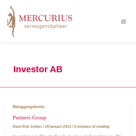
Ga
naar
de
inhoud
Investor AB
Beleggingsfonds
Partners Group
Door
Rob Jonker
/
29 januari 2021
/
5 minutes of reading