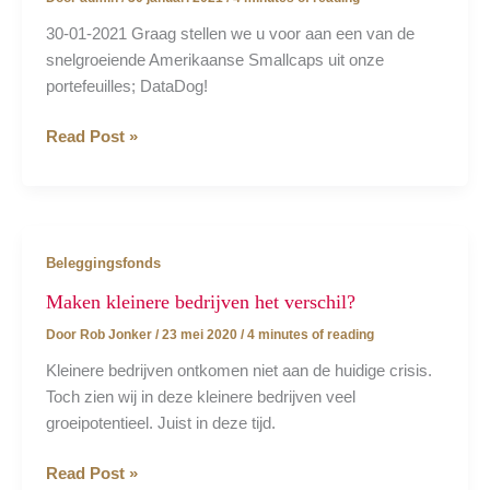
30-01-2021 Graag stellen we u voor aan een van de
snelgroeiende Amerikaanse Smallcaps uit onze
portefeuilles; DataDog!
Datadog,
Read Post »
een
topper…
Beleggingsfonds
Maken kleinere bedrijven het verschil?
Door
Rob Jonker
/
23 mei 2020
/
4 minutes of reading
Kleinere bedrijven ontkomen niet aan de huidige crisis.
Toch zien wij in deze kleinere bedrijven veel
groeipotentieel. Juist in deze tijd.
Maken
Read Post »