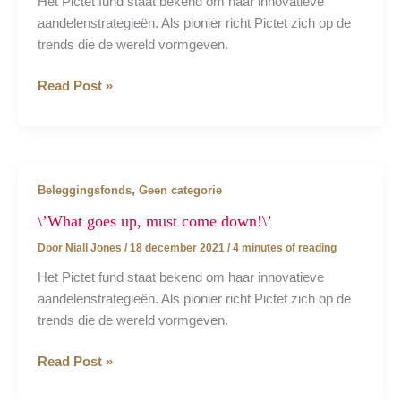
Het Pictet fund staat bekend om haar innovatieve
aandelenstrategieën. Als pionier richt Pictet zich op de
trends die de wereld vormgeven.
Beleggen
Read Post »
in
thema\’s
van
de
,
Beleggingsfonds
Geen categorie
toekomst!
\’What goes up, must come down!\’
Door
Niall Jones
/
18 december 2021
/
4 minutes of reading
Het Pictet fund staat bekend om haar innovatieve
aandelenstrategieën. Als pionier richt Pictet zich op de
trends die de wereld vormgeven.
\’What
Read Post »
goes