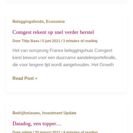
up,
must
come
,
Beleggingsfonds
Economie
down!\’
Comgest rekent op snel verder herstel
Door
Thijs Baas
/
5 juni 2021
/
3 minutes of reading
Het van oorsprong Franse beleggingshuis Comgest
kiest bewust voor een duurzame aandelenportefeuille,
die voor langere tijd wordt aangehouden. Het Growth
Comgest
Read Post »
rekent
op
snel
verder
,
Bedrijfsnieuws
Investment Update
herstel
Datadog, een topper…
Door
admin
/
30 januari 2021
/
4 minutes of reading